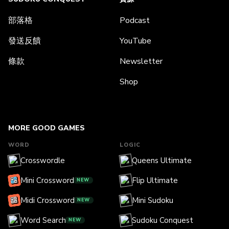
部落格
Podcast
發送反饋
YouTube
條款
Newsletter
Shop
MORE GOOD GAMES
WORD
LOGIC
Crosswordle
Queens Ultimate
Mini Crossword
Flip Ultimate
NEW
Midi Crossword
Mini Sudoku
NEW
Word Search
Sudoku Conquest
NEW