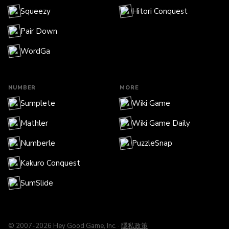
Squeezy
Hitori Conquest
Pair Down
WordGa
NUMBER
MORE
Sumplete
Wiki Game
Mathler
Wiki Game Daily
Numberle
PuzzleSnap
Kakuro Conquest
SumSlide
© 2007-2026 Hey Good Game, Inc. ·
隱私政策