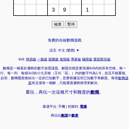
免費的在線數獨遊戲
語言:
中文 (繁體) ▼
9x9:
簡易級
一般級
困難級
進階級
專家級
極限級
愛因斯坦級
數獨是一種基於邏輯的數字放置謎題。解題目標是要填滿9x9內的所有空格，每一
行、每一列、每個3x3的小九宮格（又叫「區」）內的數字均為1-9，並且不能重複。
起初，數獨盤面會給出一定的已知數字，您要根據這些已知數字來解題。每張
數獨謎
題
有且僅有一個解，只能通過邏輯推理來解決。
重玩，再玩一次這種尺寸和難度的
數獨
。
最適平台: 手機 | 切換到:
電腦
再玩玩
數謎
和
數壹