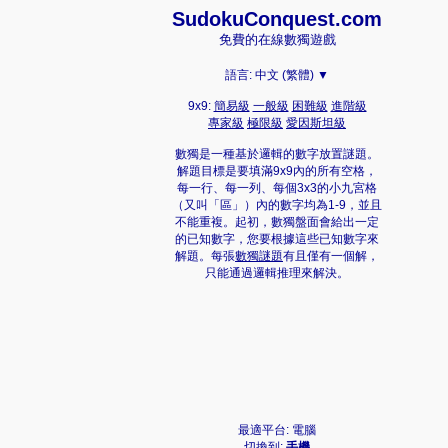
Sudoku
Conquest.com
免費的在線數獨遊戲
語言:
中文 (繁體) ▼
9x9:
簡易級
一般級
困難級
進階級
專家級
極限級
愛因斯坦級
數獨是一種基於邏輯的數字放置謎題。
解題目標是要填滿9x9內的所有空格，
每一行、每一列、每個3x3的小九宮格
（又叫「區」）內的數字均為1-9，並且
不能重複。起初，數獨盤面會給出一定
的已知數字，您要根據這些已知數字來
解題。每張
數獨謎題
有且僅有一個解，
只能通過邏輯推理來解決。
最適平台: 電腦
切換到:
手機