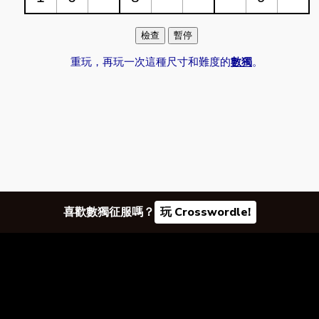
重玩，再玩一次這種尺寸和難度的
數獨
。
喜歡數獨征服嗎？
玩 Crosswordle!