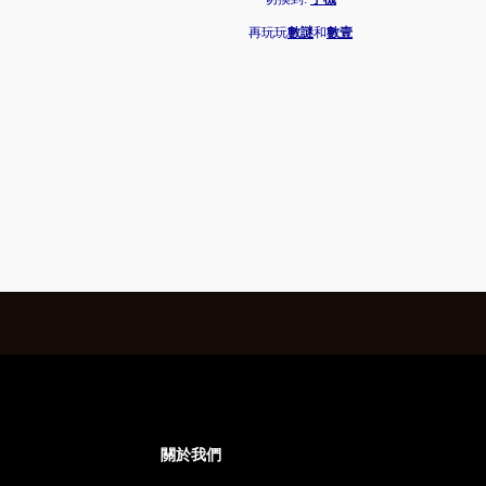
再玩玩
數謎
和
數壹
關於我們