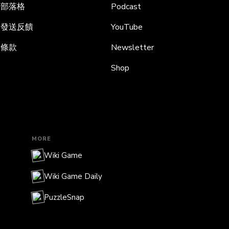
部落格
Podcast
發送反饋
YouTube
條款
Newsletter
Shop
MORE
Wiki Game
Wiki Game Daily
PuzzleSnap